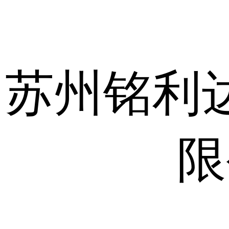
苏
州铭
利
限